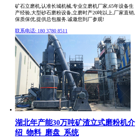
矿石立磨机,认准长城机械,专业立磨机厂家,65年设备生
产经验,大型砂石磨粉设备,立磨时产20吨以上,厂家直销,
保质保优,提供总包服务.诚邀您到厂参观!
联系电话: 180 3780 8511
湖北年产能30万吨矿渣立式磨粉机介
绍_物料_磨盘_系统