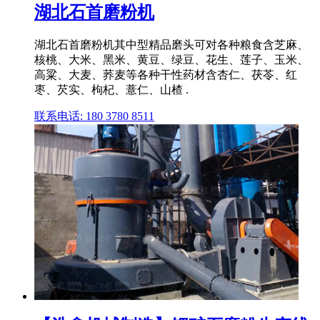
湖北石首磨粉机
湖北石首磨粉机其中型精品磨头可对各种粮食含芝麻、
核桃、大米、黑米、黄豆、绿豆、花生、莲子、玉米、
高粱、大麦、荞麦等各种干性药材含杏仁、茯苓、红
枣、芡实、枸杞、薏仁、山楂 .
联系电话: 180 3780 8511