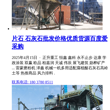
片石 石灰石批发价格优质货源百度爱
采购
2025年4月15日 · 正升重工 恒鑫 鑫科 永不止步 达康 学
政涂装 双赢 欧品 柏嘉润 天诚 伟辰 展飞建筑 勋桦矿产
... 雷蒙磨粉机 泽鑫 机械一机多用适配腐植酸石灰石高岭
土等 热推商品 风力排料 .
联系电话: 180 3780 8511