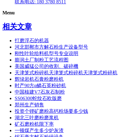
联系电话: 180 3780 8511
Menu
相关文章
打磨浮石的机器
河北邯郸市方解石粉生产设备型号
刚性叶轮给料机型号专业说明
膨润土厂制粉工艺流程图
美国威猛公司的收割、破碎機
天津笼式粉碎机天津笼式粉碎机天津笼式粉碎机
辉绿岩机石膏粉磨粉机
时产90方α鳞石英粉砂机
中国核建V7石灰石制粉
SS06300蛇纹石欧版磨
郑州生产销售
投资个锂矿磨粉高钙粉场要多少钱
湖北三叶磨粉磨浆机
矿石磨粉机限下率
一顿煤产生多少炉灰渣
铌石膏方解石粉碎设备