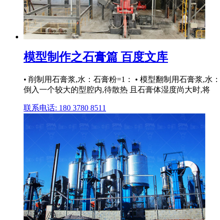
模型制作之石膏篇 百度文库
• 削制用石膏浆,水：石膏粉=1： • 模型翻制用石膏浆,
倒入一个较大的型腔内,待散热 且石膏体湿度尚大时,将
联系电话: 180 3780 8511