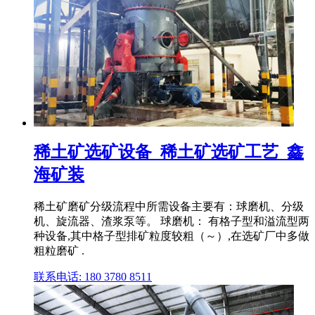
稀土矿选矿设备_稀土矿选矿工艺_鑫
海矿装
稀土矿磨矿分级流程中所需设备主要有：球磨机、分级
机、旋流器、渣浆泵等。 球磨机： 有格子型和溢流型两
种设备,其中格子型排矿粒度较粗（～）,在选矿厂中多做
粗粒磨矿 .
联系电话: 180 3780 8511