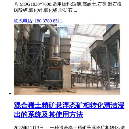
号:MQG1830*7000,适用物料:玻璃,高岭土,石英,滑石粉,
碳酸钙,氧化锌,氧化铝,金矿石 ...
联系电话: 180 3780 8511
混合稀土精矿悬浮态矿相转化清洁浸
出的系统及其使用方法
2022年11月3日 · 一种混合稀土精矿悬浮态矿相转化‑清