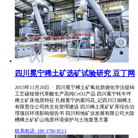
四川冕宁稀土矿选矿试验研究 豆丁网
2013年11月20日 · 四川冕宁稀土矿氧化焙烧化学法提铈
工艺碳铵替代草酸生产高纯CeO2产品 四川冕宁牦牛坪
稀土矿床地质特征 扎根冕宁的索玛花_记四川江铜稀土
有限责任公司跨文化管理建设 四川稀土尾矿矿库综合治
理项目环境影响报告书 四川和地矿业发展有限公司大陆
槽稀土矿矿山地质环境保护与土地复垦方案
联系电话: 180 3780 8511