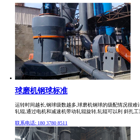
球磨机钢球标准
运转时间越长,钢球级数越多,球磨机钢球的级配情况很难
轧辊,通过电机和减速机带动轧辊旋转,轧辊可以利 斜扎工艺无
联系电话: 180 3780 8511