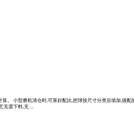
计算。 小型磨机清仓时,可算好配比,把球按尺寸分类后填加,级
需下料,无 ...