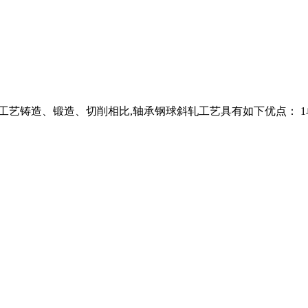
成型工艺铸造、锻造、切削相比,轴承钢球斜轧工艺具有如下优点： 