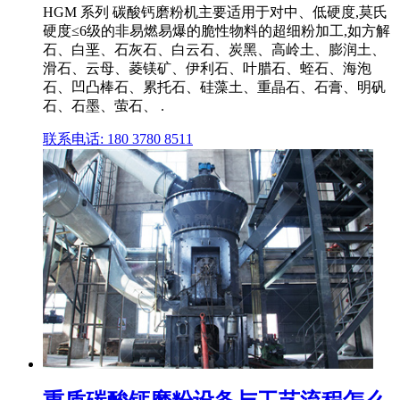
HGM 系列 碳酸钙磨粉机主要适用于对中、低硬度,莫氏
硬度≤6级的非易燃易爆的脆性物料的超细粉加工,如方解
石、白垩、石灰石、白云石、炭黑、高岭土、膨润土、
滑石、云母、菱镁矿、伊利石、叶腊石、蛭石、海泡
石、凹凸棒石、累托石、硅藻土、重晶石、石膏、明矾
石、石墨、萤石、 .
联系电话: 180 3780 8511