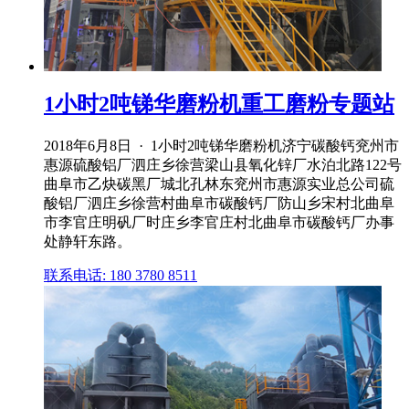
1小时2吨锑华磨粉机重工磨粉专题站
2018年6月8日 · 1小时2吨锑华磨粉机济宁碳酸钙兖州市
惠源硫酸铝厂泗庄乡徐营梁山县氧化锌厂水泊北路122号
曲阜市乙炔碳黑厂城北孔林东兖州市惠源实业总公司硫
酸铝厂泗庄乡徐营村曲阜市碳酸钙厂防山乡宋村北曲阜
市李官庄明矾厂时庄乡李官庄村北曲阜市碳酸钙厂办事
处静轩东路。
联系电话: 180 3780 8511