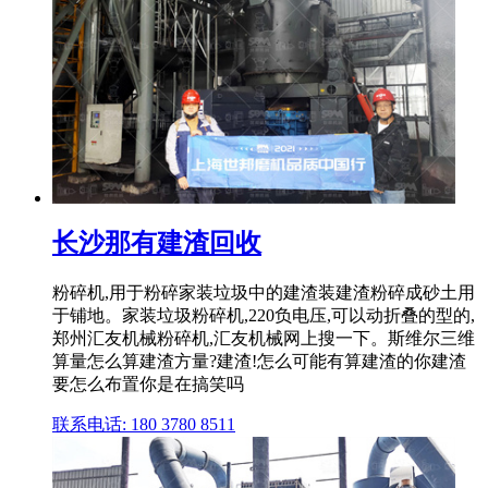
长沙那有建渣回收
粉碎机,用于粉碎家装垃圾中的建渣装建渣粉碎成砂土用
于铺地。家装垃圾粉碎机,220负电压,可以动折叠的型的,
郑州汇友机械粉碎机,汇友机械网上搜一下。斯维尔三维
算量怎么算建渣方量?建渣!怎么可能有算建渣的你建渣
要怎么布置你是在搞笑吗
联系电话: 180 3780 8511