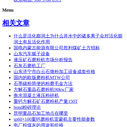
Menu
相关文章
什么是活化膨润土为什么井水中的诸多离子会对活化膨
润土有反活化作用
国电内蒙古能源有限公司胜利煤矿土方招标
山东汽车腻子设备
液压矿石磨粉机市场分析报告
石灰石磨机工厂
山东济宁市白云石微粉加工设备成套价格
国内的欧版磨粉机MTW公司
石墨碳粉简便的粉磨毛金方法
方解石重晶石磨粉机90kw厂家
衡水混凝土液压粉碎机
重钙方解石矿石磨粉机产量150T
bond粉碎理论
昆明重晶石加工地点在哪里
sp60×100重钙磨粉机雷蒙机主要性能参数
电厂粉煤灰的用途和价格