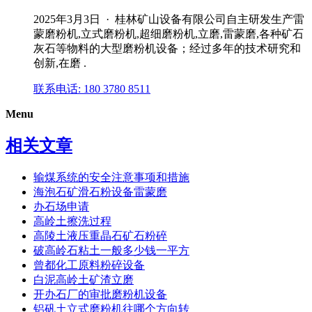
2025年3月3日 · 桂林矿山设备有限公司自主研发生产雷
蒙磨粉机,立式磨粉机,超细磨粉机,立磨,雷蒙磨,各种矿石
灰石等物料的大型磨粉机设备；经过多年的技术研究和
创新,在磨 .
联系电话: 180 3780 8511
Menu
相关文章
输煤系统的安全注意事项和措施
海泡石矿滑石粉设备雷蒙磨
办石场申请
高岭土擦洗过程
高陵土液压重晶石矿石粉碎
破高岭石粘土一般多少钱一平方
曾都化工原料粉碎设备
白泥高岭土矿渣立磨
开办石厂的审批磨粉机设备
铝矾土立式磨粉机往哪个方向转