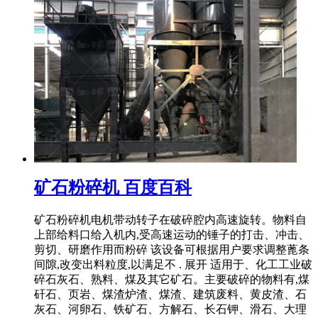
矿石粉碎机 百度百科
矿石粉碎机电机带动转子在破碎腔内高速旋转。物料自
上部给料口给入机内,受高速运动的锤子的打击、冲击、
剪切、研磨作用而粉碎 该设备可根据用户要求调整蓖条
间隙,改变出料粒度,以满足不 . 展开 适用于、化工工业破
碎石灰石、熟料、煤及其它矿石。主要破碎的物料有,煤
矸石、页岩、煤渣炉渣、煤渣、建筑废料、黄皮渣、石
灰石、河卵石、铁矿石、方解石、长石钾、滑石、大理