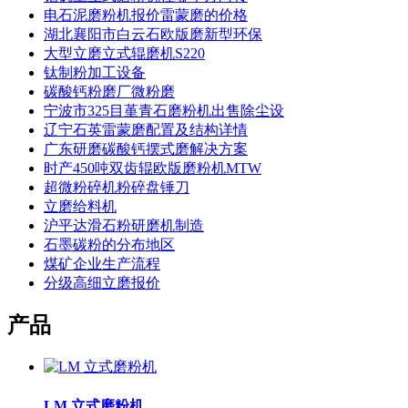
电石泥磨粉机报价雷蒙磨的价格
湖北襄阳市白云石欧版磨新型环保
大型立磨立式辊磨机S220
钛制粉加工设备
碳酸钙粉磨厂微粉磨
宁波市325目堇青石磨粉机出售除尘设
辽宁石英雷蒙磨配置及结构详情
广东研磨碳酸钙摆式磨解决方案
时产450吨双齿辊欧版磨粉机MTW
超微粉碎机粉碎盘锤刀
立磨给料机
沪平达滑石粉研磨机制造
石墨碳粉的分布地区
煤矿企业生产流程
分级高细立磨报价
产品
LM 立式磨粉机