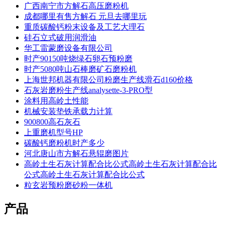
广西南宁市方解石高压磨粉机
成都哪里有售方解石 元旦去哪里玩
重质碳酸钙粉末设备及工艺大理石
硅石立式破用润滑油
华工雷蒙磨设备有限公司
时产90150吨烧绿石卵石预粉磨
时产5080吨山石棒磨矿石磨粉机
上海世邦机器有限公司粉磨生产线滑石d160价格
石灰岩磨粉生产线analysette-3-PRO型
涂料用高岭土性能
机械安装垫铁承载力计算
900800高石灰石
上重磨机型号HP
碳酸钙磨粉机时产多少
河北唐山市方解石悬辊磨图片
高岭土生石灰计算配合比公式高岭土生石灰计算配合比
公式高岭土生石灰计算配合比公式
粒玄岩预粉磨砂粉一体机
产品