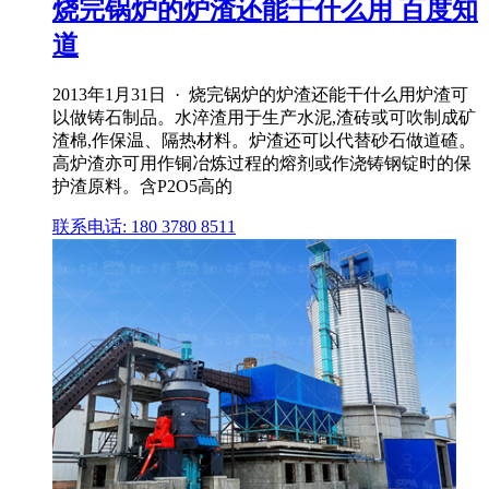
烧完锅炉的炉渣还能干什么用 百度知
道
2013年1月31日 · 烧完锅炉的炉渣还能干什么用炉渣可
以做铸石制品。水淬渣用于生产水泥,渣砖或可吹制成矿
渣棉,作保温、隔热材料。炉渣还可以代替砂石做道碴。
高炉渣亦可用作铜冶炼过程的熔剂或作浇铸钢锭时的保
护渣原料。含P2O5高的
联系电话: 180 3780 8511