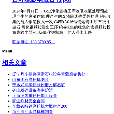
2024年4月11日 · G52净化置换工序收吸收液处理预处
理产生的废渣作危 理产生的废渣险废物委外处理 约/a收
集的混入铟渣投入一次 G45DA016铟锭熔铸工序布袋除
尘器 氧化铟颗粒浸出工序 约/a收集的收集的含镉颗粒投
布袋除尘器+二级氧化镉颗粒、约入浸出工序
联系电话: 180 3780 8511
Menu
相关文章
辽宁丹东振兴区滑石粉设备雷蒙磨销售处
山东矿石磨粉机图片
宁乡式高磷鲕状粉磨方解石矿
矿山粉碎设备海南炉渣
上海德国重钙粉加工设备
矿山炸材安全合同
车载碳酸钙磨粉机大概时产200
浙江浦江水晶机械制造