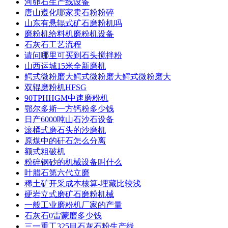
河卵石生产线设备
唐山遵化哪家卖石粉粉碎
山东有悬辊式矿石磨粉机吗
磨粉机给料机磨粉机设备
石灰石工艺流程
请问哪里可买到石头搅拌粉
山西运城15米全新磨机
鳄式微粉磨大鳄式微粉磨大鳄式微粉磨大
双辊磨粉机HFSG
90TPHHGM中速磨粉机
鄂尔多斯一方钙粉多少钱
日产6000吨山石沙石设备
滚桶式磨石头的沙磨机
原煤中的矸石怎么分离
额式粗破机
粉碎钢砂的机械设备叫什么
叶腊石第六代立磨
稀土矿开采成本核算-埋藏比较浅
硬岩立式磨矿石磨粉机械
一般工业磨粉机厂家的产量
石灰石0雷蒙磨多少钱
三一重工325目石灰石粉生产线