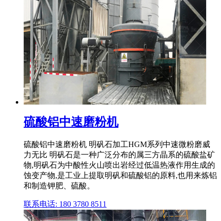
硫酸铝中速磨粉机
硫酸铝中速磨粉机 明矾石加工HGM系列中速微粉磨威
力无比 明矾石是一种广泛分布的属三方晶系的硫酸盐矿
物,明矾石为中酸性火山喷出岩经过低温热液作用生成的
蚀变产物,是工业上提取明矾和硫酸铝的原料,也用来炼铝
和制造钾肥、硫酸。
联系电话: 180 3780 8511