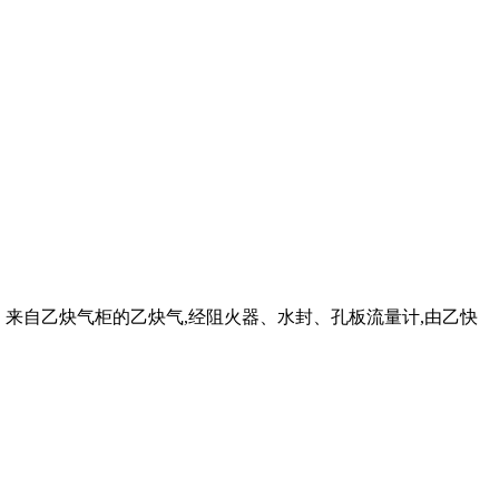
。 来自乙炔气柜的乙炔气,经阻火器、水封、孔板流量计,由乙快