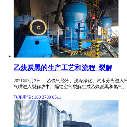
乙炔炭黑的生产工艺和流程_裂解
2021年3月2日 · 乙快气经冷、洗涤净化、汽水分离
气嘴进入裂解炉中。隔绝空气裂解生成乙炔炭黑和氢气。在裂
联系电话: 180 3780 8511