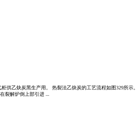
进入气柜供乙炔炭黑生产用。 热裂法乙炔炭的工艺流程如图329所示
解炉倒上部引进 ...