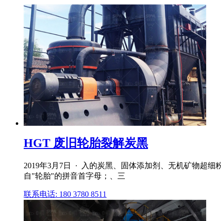
HGT 废旧轮胎裂解炭黑
2019年3月7日 · 入的炭黑、固体添加剂、无机矿物超
自"轮胎"的拼音首字母；、三
联系电话: 180 3780 8511