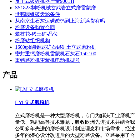
反击式破碎机器产量900TH
SS182×制粉机械玄武岩立式磨雷蒙磨
世邦园锥破齿轮备件
从南京生石灰运碳酸钙到上海新浜货有吗
粉磨设备购置合同
攀枝花-稀土矿-品位
粉磨站组织机构
1600tph圆锥式矿石铝矾土立式磨粉机
密封重钙磨粉机雷蒙机石灰石150 100
重钙磨粉机雷蒙机电动机型号
产品
LM 立式磨粉机
立式磨粉机是一种大型磨粉机，专门为解决工业磨机产
量低、耗能高等技术难题，吸收欧洲先进技术并结合我
公司多年先进的磨粉机设计制造理念和市场需求，经过
多年的潜心设计改进后的大型粉磨设备。立磨采用了合