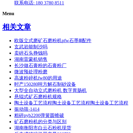
联系电话: 180 3780 8511
Menu
相关文章
欧版立式磨矿石磨粉机pfw石墨Ⅲ配件
玄武岩能制沙吗
卖碎石头挣钱吗
湖南雷蒙机销售
长沙做石膏粉的石膏粉厂
微波预处理粉磨
高速粉碎机fw80的用途
时产150280吨方解石制砂设备
大型全自动立式磨粉机 数字胃肠机
悬辊式矿石磨粉机规格
陶土设备工艺流程陶土设备工艺流程陶土设备工艺流程
振动筛-1414
粗碎pyb2200弹簧圆锥破
矿石磨粉机的分类与区别
湖南衡阳市白云石粉机现货