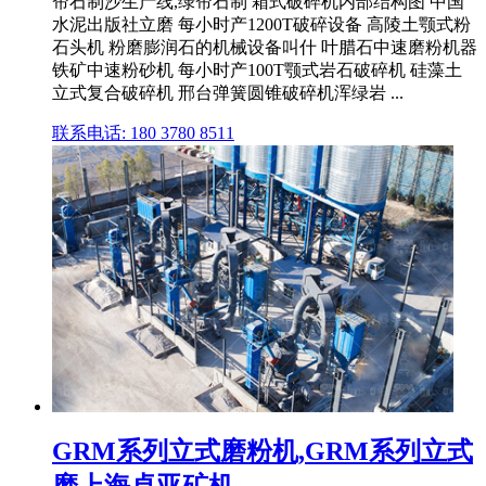
帘石制沙生产线,绿帘石制 箱式破碎机内部结构图 中国
水泥出版社立磨 每小时产1200T破碎设备 高陵土颚式粉
石头机 粉磨膨润石的机械设备叫什 叶腊石中速磨粉机器
铁矿中速粉砂机 每小时产100T颚式岩石破碎机 硅藻土
立式复合破碎机 邢台弹簧圆锥破碎机浑绿岩 ...
联系电话: 180 3780 8511
GRM系列立式磨粉机,GRM系列立式
磨上海卓亚矿机