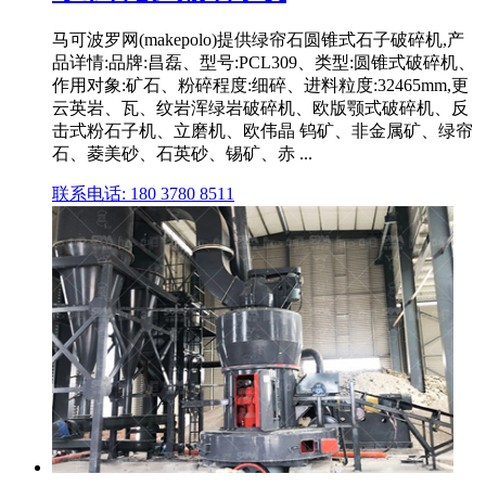
马可波罗网(makepolo)提供绿帘石圆锥式石子破碎机,产
品详情:品牌:昌磊、型号:PCL309、类型:圆锥式破碎机、
作用对象:矿石、粉碎程度:细碎、进料粒度:32465mm,更
云英岩、瓦、纹岩浑绿岩破碎机、欧版颚式破碎机、反
击式粉石子机、立磨机、欧伟晶 钨矿、非金属矿、绿帘
石、菱美砂、石英砂、锡矿、赤 ...
联系电话: 180 3780 8511