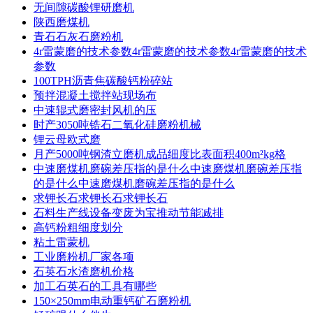
无间隙碳酸锂研磨机
陕西磨煤机
青石石灰石磨粉机
4r雷蒙磨的技术参数4r雷蒙磨的技术参数4r雷蒙磨的技术
参数
100TPH沥青焦碳酸钙粉碎站
预拌混凝土搅拌站现场布
中速辊式磨密封风机的压
时产3050吨锆石二氧化硅磨粉机械
锂云母欧式磨
月产5000吨钢渣立磨机成品细度比表面积400m²kg格
中速磨煤机磨碗差压指的是什么中速磨煤机磨碗差压指
的是什么中速磨煤机磨碗差压指的是什么
求钾长石求钾长石求钾长石
石料生产线设备变废为宝推动节能减排
高钙粉粗细度划分
粘土雷蒙机
工业磨粉机厂家各项
石英石水渣磨机价格
加工石英石的工具有哪些
150×250mm电动重钙矿石磨粉机