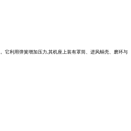
设备。它利用弹簧增加压力,其机座上装有罩筒、进风蜗壳、磨环与