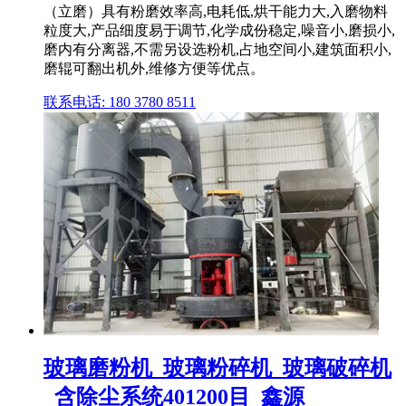
（立磨）具有粉磨效率高,电耗低,烘干能力大,入磨物料
粒度大,产品细度易于调节,化学成份稳定,噪音小,磨损小,
磨内有分离器,不需另设选粉机,占地空间小,建筑面积小,
磨辊可翻出机外,维修方便等优点。
联系电话: 180 3780 8511
玻璃磨粉机_玻璃粉碎机_玻璃破碎机
_含除尘系统401200目_鑫源