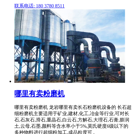
联系电话: 180 3780 8511
哪里有卖粉磨机
哪里有卖粉磨机 龙岩哪里有卖长石粉磨机设备的 长石超
细粉磨机主要适用于矿业,建材,化工,冶金等行业,可对长
石,石灰石,滑石,重晶石,白云石,方解石,大理石,石膏,膨润
土,云母,石墨,颜料等含水率小于5%,莫氏硬度6级以下的
多种物料进行超细粉加工,成品粒度可 .