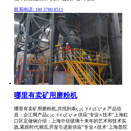
联系电话: 180 3780 8511
哪里有卖矿用磨粉机
哪里有卖矿用磨粉机,共找到条ç ¿ç ¨é è ç£¨ç² æ 产品信
息：企汇网产品ç ¿ç ¨é è ç£¨ç² æ 供应"专业∧技术"上海虹
口区定做钢介绍：上海中信玻璃十来年的艺术和技术实
践,紧跟时代潮流,开发引进新供应"专业∧技术"上海普陀