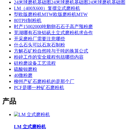
24米球磨机基础图24米球磨机基础图24米球磨机基础图
LM（400X600）复摆立式磨粉机
型欧版磨粉机MTW欧版磨粉机MTW
80TPH制粉机
时产15002000吨鹅卵石石子高产预粉磨
芜湖哪有石块铝矾土立式磨粉机求合作
开采磨粉厂需要注意哪些
什么石头可以石灰石制粉
方解石矿粉自然吨与干吨的换算公式
粉碎工作的安全规程包括哪些内容
硅粉磨设备工艺流程
硫酸钡磨粉
40微粉磨
柳州产矿石磨粉机的是那个厂
PCF是哪一种矿石磨粉机
产品
LM 立式磨粉机