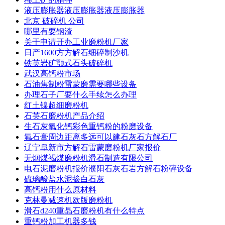
液压膨胀器液压膨胀器液压膨胀器
北京 破碎机 公司
哪里有要钢渣
关于申请开办工业磨粉机厂家
日产1600方方解石细碎制沙机
铁英岩矿颚式石头破碎机
武汉高钙粉市场
石油焦制粉雷蒙磨需要哪些设备
办理石子厂要什么手续怎么办理
红土镍超细磨粉机
石英石磨粉机产品介绍
生石灰氧化钙彩色重钙粉的粉磨设备
氟石膏周边距离多远可以建石灰石方解石厂
辽宁阜新市方解石雷蒙磨粉机厂家报价
无烟煤褐煤磨粉机滑石制造有限公司
电石泥磨粉机报价濮阳石灰石岩方解石粉碎设备
硫璃酸盐水泥掺白石灰
高钙粉用什么原材料
克林曼减速机欧版磨粉机
滑石d240重晶石磨粉机有什么特点
重钙粉加工机器多钱