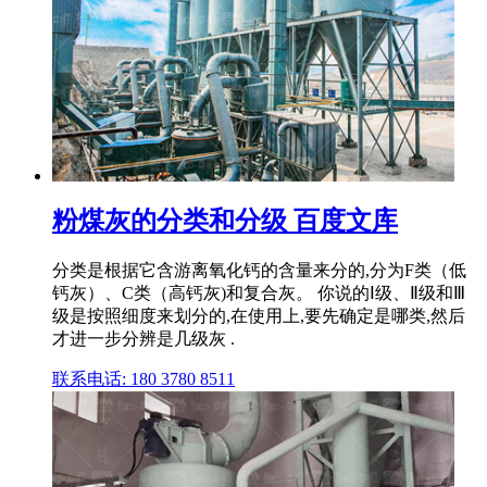
粉煤灰的分类和分级 百度文库
分类是根据它含游离氧化钙的含量来分的,分为F类（低
钙灰）、C类（高钙灰)和复合灰。 你说的Ⅰ级、Ⅱ级和Ⅲ
级是按照细度来划分的,在使用上,要先确定是哪类,然后
才进一步分辨是几级灰 .
联系电话: 180 3780 8511