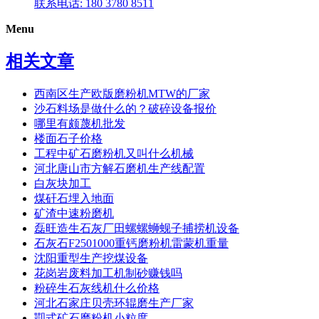
联系电话: 180 3780 8511
Menu
相关文章
西南区生产欧版磨粉机MTW的厂家
沙石料场是做什么的？破碎设备报价
哪里有颇蔑机批发
楼面石子价格
工程中矿石磨粉机又叫什么机械
河北唐山市方解石磨机生产线配置
白灰块加工
煤矸石埋入地面
矿渣中速粉磨机
磊旺造生石灰厂田螺螺蛳蚬子捕捞机设备
石灰石F2501000重钙磨粉机雷蒙机重量
沈阳重型生产挖煤设备
花岗岩废料加工机制砂赚钱吗
粉碎生石灰线机什么价格
河北石家庄贝壳环辊磨生产厂家
卾式矿石磨粉机小粒度