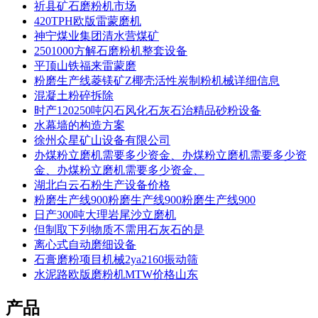
祈县矿石磨粉机市场
420TPH欧版雷蒙磨机
神宁煤业集团清水营煤矿
2501000方解石磨粉机整套设备
平顶山铁福来雷蒙磨
粉磨生产线菱镁矿Z椰壳活性炭制粉机械详细信息
混凝土粉碎拆除
时产120250吨闪石风化石灰石治精品砂粉设备
水幕墙的构造方案
徐州众星矿山设备有限公司
办煤粉立磨机需要多少资金、办煤粉立磨机需要多少资
金、办煤粉立磨机需要多少资金、
湖北白云石粉生产设备价格
粉磨生产线900粉磨生产线900粉磨生产线900
日产300吨大理岩尾沙立磨机
但制取下列物质不需用石灰石的是
离心式自动磨细设备
石膏磨粉项目机械2ya2160振动筛
水泥路欧版磨粉机MTW价格山东
产品