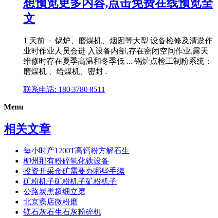
想预览更多内容,点击免费在线预览全
文
1 天前 · 锅炉、磨煤机、烟囱等大型 设备检修及清淤作
业时作业人员会进 入设备内部,存在密闭空间作业,露天
维修时存在夏季高温和冬季低 ... 锅炉点检工制粉系统：
磨煤机 、给煤机、密封 .
联系电话: 180 3780 8511
Menu
相关文章
每小时产1200T高钙粉方解石生
柳州那有粉碎氧化铁设备
投资开采金矿需要办哪些手续
矿粉机子矿粉机子矿粉机子
公路炭黑超细立磨
北京窦店微粉磨
镁石灰石生石灰粉碎机