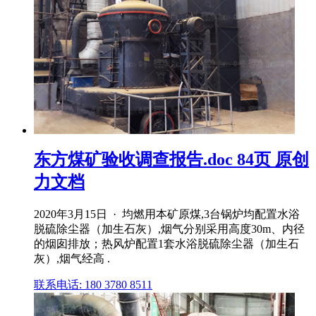
东方煤矿验收调查报告.doc 84页 原创
力文档
2020年3月15日 · 均燃用本矿原煤,3台锅炉均配置水浴
脱硫除尘器（加生石灰）,烟气分别采用高度30m、内径
的烟囱排放；热风炉配置1套水浴脱硫除尘器（加生石
灰）,烟气经高 .
联系电话: 180 3780 8511