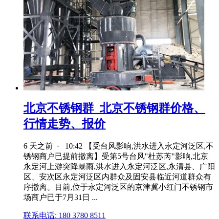
北京不锈钢群_北京不锈钢群价格、
行情走势、报价
6 天之前 · 10:42 【受台风影响,洪水进入永定河泛区,不
锈钢商户已提前撤离】受第5号台风"杜苏芮"影响,北京
永定河上游突降暴雨,洪水进入永定河泛区,永清县、广阳
区、安次区永定河泛区内群众及固安县临近河道群众有
序撤离。目前,位于永定河泛区的京津冀小红门不锈钢市
场商户已于7月31日 ...
联系电话: 180 3780 8511