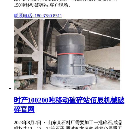
150吨移动破碎站 客户现场 .
联系电话: 180 3780 8511
时产100200吨移动破碎站佰辰机械破
碎官网
2023年8月2日 · 山东某石料厂需要加工一批碎石,成品
规格为12、13、24等石子,通过多方考察,选择佰辰重工,