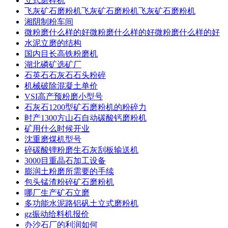
立式磨样机
飞灰矿石磨粉机飞灰矿石磨粉机飞灰矿石磨粉机
湘阴制粉车间
微粉磨什么样的好微粉磨什么样的好微粉磨什么样的好
水泥立磨的结构
国内目长高铁粉磨机
湖北磷矿选矿厂
石英石石灰石石头粉碎
机械破除混凝土单价
VSI高产预粉磨小型号
石灰石1200型矿石磨粉机的粉碎力
时产1300方山石自动碳酸钙磨粉机
矿用什么时候开业
沈重磨煤机型号
碎碳酸锂粉磨生石灰刮板输送机
3000目重晶石加工设备
膨润土粉磨所需要的手续
包头锰渣粉碎矿石磨粉机
哪厂生产矿石立磨
多功能水泥路铝矾土立式磨粉机
gz振动给料机报价
办沙石厂的利润如何