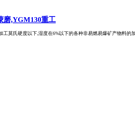
蒙磨,YGM130重工
要适用于加工莫氏硬度以下,湿度在6%以下的各种非易燃易爆矿产物