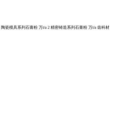
其中：陶瓷模具系列石膏粉 万t/a 2 精密铸造系列石膏粉 万t/a 齿科材