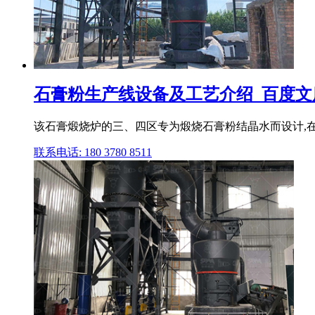
石膏粉生产线设备及工艺介绍_百度文
该石膏煅烧炉的三、四区专为煅烧石膏粉结晶水而设计,
联系电话: 180 3780 8511