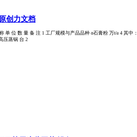
 原创力文档
 称 单 位 数 量 备 注 1 工厂规模与产品品种 α石膏粉 万t/a 4 
高压蒸锅 台 2