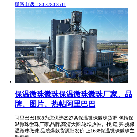
联系电话: 180 3780 8511
保温微珠微珠保温微珠微珠厂家、品
牌、图片、热帖阿里巴巴
阿里巴巴1688为您优选2927条保温微珠微珠货源,包括保
温微珠微珠厂家,品牌,高清大图,论坛热帖。找,逛,买,挑保
温微珠微珠,品质爆款货源批发价,上1688保温微珠微珠主