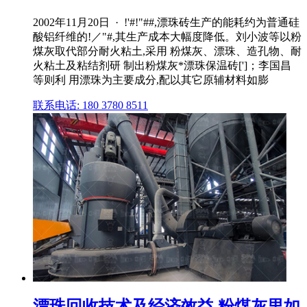
2002年11月20日 · !'#!"##,漂珠砖生产的能耗约为普通硅
酸铝纤维的!／"#,其生产成本大幅度降低。刘小波等以粉
煤灰取代部分耐火粘土,采用 粉煤灰、漂珠、造孔物、耐
火粘土及粘结剂研 制出粉煤灰*漂珠保温砖[']；李国昌
等则利 用漂珠为主要成分,配以其它原辅材料如膨
联系电话: 180 3780 8511
漂珠回收技术及经济效益 粉煤灰里如