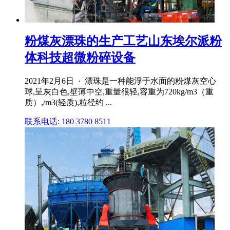
粉煤灰漂珠的生产工艺山东埃尔派粉
体科技超微粉碎设备
2021年2月6日 · 漂珠是一种能浮于水面的粉煤灰空心
球,呈灰白色,壁薄中空,重量很轻,容重为720kg/m3（重
质）,/m3(轻质),粒径约 ...
联系电话: 180 3780 8511