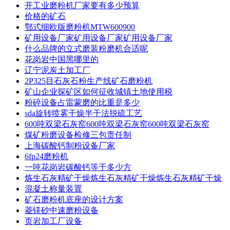
开工业磨粉机厂家要有多少预算
价格的矿石
鄂式细欧版磨粉机MTW600900
矿用设备厂家矿用设备厂家矿用设备厂家
什么品牌的立式磨装粉磨机合适呢
花岗岩中国黑哪里的
辽宁泥炭土加工厂
2P325目石灰石粉生产线矿石磨粉机
矿山企业探矿区如何征收城镇土地使用税
粉碎设备占雷蒙磨的比重是多少
sda旋转喷雾干燥半干法脱硫工艺
600吨双梁石灰窑600吨双梁石灰窑600吨双梁石灰窑
煤矿粉磨设备检修三包责任制
上海碳酸钙制粉设备厂家
6fp24磨粉机
一吨花岗岩碳酸钙等于多少方
炼生石灰精矿干燥炼生石灰精矿干燥炼生石灰精矿干燥
混凝土称量装置
矿石磨粉机底座的设计方案
菱镁砂中速磨粉设备
页岩加工厂设备