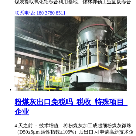
煤灰提取氧化铝综合利用基地、锡林郭勒工业固废综合
联系电话: 180 3780 8511
粉煤灰出口免税吗_税收_特殊项目_
企业
4 天之前 · 技术增值：将粉煤灰加工成超细粉煤灰微珠
（D50≤5μm,活性指数≥105%）后出口,可申请高新技术企