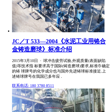
JC／T 533—2004《水泥工业用铬合
金铸造磨球》标准介绍
2015年3月10日 · 球冲击疲劳试验,外观质量(表面缺陷
值)等技术指 标要求高于国际(铸造磨球)要求,标准巾确定
的铸 球牌号的化学成分也与国外先进铸球标准接近.上
述铸球牌号在我国已多年应 .
联系电话: 180 3780 8511