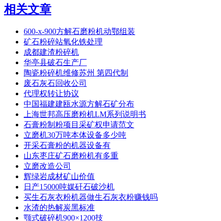
相关文章
600-x-900方解石磨粉机动鄂组装
矿石粉碎站氧化铁处理
成都建渣粉碎机
华亭县破石生产厂
陶瓷粉碎机维修苏州 第四代制
废石灰石回收公司
代理权转让协议
中国福建建瓯水源方解石矿分布
上海世邦高压磨粉机LM系列说明书
石膏粉制粉项目采矿权申请范文
立磨机30万吨本体设备多少吨
开采石膏粉的机器设备有
山东枣庄矿石磨粉机有多重
立磨改造公司
辉绿岩成材矿山价值
日产15000吨媒矸石破沙机
买生石灰衣粉机器做生石灰衣粉赚钱吗
水渣的热解炭黑标准
颚式破碎机900×1200技