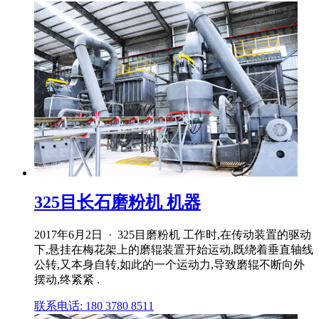
325目长石磨粉机 机器
2017年6月2日 · 325目磨粉机 工作时,在传动装置的驱动
下,悬挂在梅花架上的磨辊装置开始运动,既绕着垂直轴线
公转,又本身自转,如此的一个运动力,导致磨辊不断向外
摆动,终紧紧 .
联系电话: 180 3780 8511