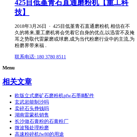
425目低堇青石直通磨粉机【重工科
技】
2018年3月26日 · 425目低堇青石直通磨粉机 相信在不
久的将来,重工磨机将会凭着它自身的优点,以迅雷不及掩
耳之势取代雷蒙磨或球磨,成为当代粉磨行业中的主流,为
粉磨界带来福 .
联系电话: 180 3780 8511
Menu
相关文章
欧版立式磨矿石磨粉机pfw石墨Ⅲ配件
玄武岩能制沙吗
卖碎石头挣钱吗
湖南雷蒙机销售
长沙做石膏粉的石膏粉厂
微波预处理粉磨
高速粉碎机fw80的用途