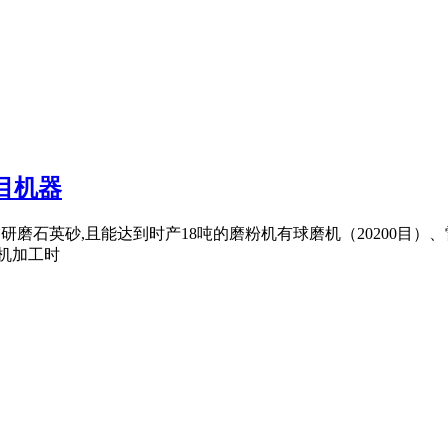
目机器
够研磨石英砂,且能达到时产18吨的磨粉机有球磨机（20200目）、雷
磨机加工时