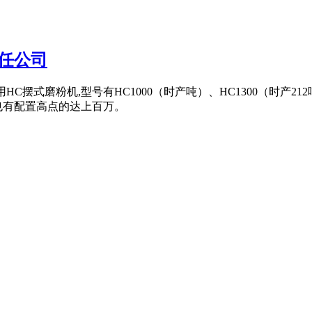
任公司
荐使用HC摆式磨粉机,型号有HC1000（时产吨）、HC1300（时产212
也有配置高点的达上百万。