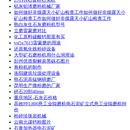
25TPH石膏粉石头机
铝灰铝渣磨粉机械厂家
如何做好非煤露天小矿山检查工作如何做好非煤露天小
矿山检查工作如何做好非煤露天小矿山检查工作
熟白灰生石灰磨粉机型号
立磨雷蒙磨对比
化工原料碳酸钙那里有买
vsi5x7615雷蒙磨的用途
还原氧化铁粉碎设备
大型矿石磨粉机用什么润滑油
彭州优质裂解炭黑砾石图片
卷粉机的制作
洛阳建筑垃圾处理设备
电石泥高锰钢研磨厂
昆明生产微粉磨的厂家
碎石20到40mm
重庆地区-石灰石价格
高效PFL800悬工业辊磨机电石泥矿立式悬工业辊磨机特
价
粉碎珍珠岩机械
云南元谋钙粉图片
石膏加热器电石泥矿