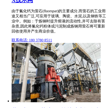
由于氟化钙为萤石(fluorspar)的主要成分,而萤石的工业用
途又相当广泛,可应用于玻璃、陶瓷、水泥,以及钢铁等工
业中。例如：于炼钢时提升熔液的流动性,并可去除有害
杂质,因此将氟化钙粉体或污泥制成炼钢用萤石将可重新
回收使用并产生商业价值。
联系电话: 180 3780 8511