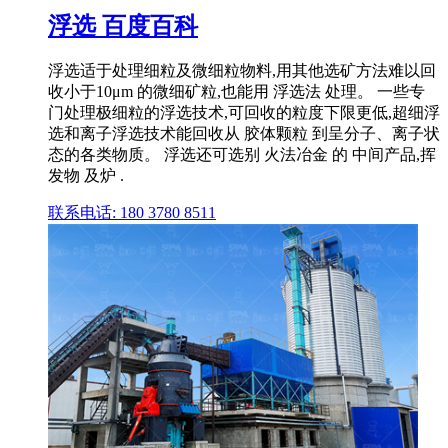
浮选 百度百科
浮选适于处理细粒及微细粒物料,用其他选矿方法难以回
收小于10μm 的微细矿粒,也能用 浮选法 处理。 一些专
门处理极细粒的浮选技术,可回收的粒度下限更低,超细浮
选和离子浮选技术能回收从 胶体颗粒 到呈分子、离子状
态的各类物质。 浮选还可选别 火法冶金 的 中间产品,挥
发物 及炉 .
联系电话: 180 3780 8511