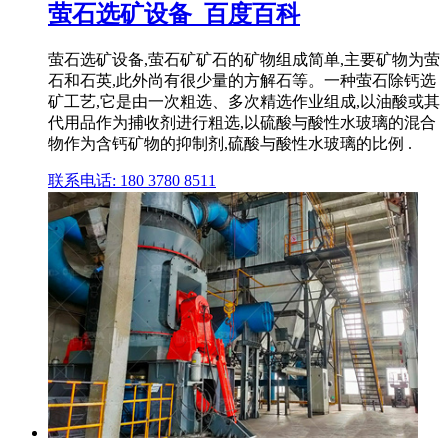
萤石选矿设备_百度百科
萤石选矿设备,萤石矿矿石的矿物组成简单,主要矿物为萤
石和石英,此外尚有很少量的方解石等。一种萤石除钙选
矿工艺,它是由一次粗选、多次精选作业组成,以油酸或其
代用品作为捕收剂进行粗选,以硫酸与酸性水玻璃的混合
物作为含钙矿物的抑制剂,硫酸与酸性水玻璃的比例 .
联系电话: 180 3780 8511