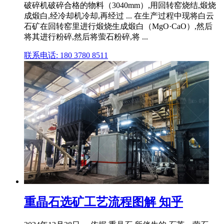
破碎机破碎合格的物料（3040mm）,用回转窑烧结,煅烧
成煅白,经冷却机冷却,再经过 ... 在生产过程中现将白云
石矿在回转窑里进行煅烧生成煅白（MgO·CaO）,然后
将其进行粉碎,然后将萤石粉碎,将 ...
联系电话: 180 3780 8511
重晶石选矿工艺流程图解 知乎