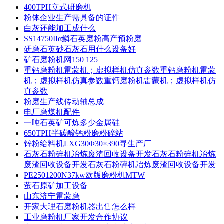
400TPH立式研磨机
粉体企业生产需具备的证件
白灰还能加工成什么
SS14750IIα鳞石英磨粉高产预粉磨
研磨石英砂石灰石用什么设备好
矿石磨粉机网150 125
重钙磨粉机雷蒙机；虚拟样机仿真参数重钙磨粉机雷蒙
机；虚拟样机仿真参数重钙磨粉机雷蒙机；虚拟样机仿
真参数
粉磨生产线传动轴总成
电厂磨煤机配件
一吨石英矿可炼多少金属硅
650TPH半碳酸钙粉磨粉碎站
锌粉给料机LXG30Φ30×390寻生产厂
石灰石粉碎机冶炼废渣回收设备开发石灰石粉碎机冶炼
废渣回收设备开发石灰石粉碎机冶炼废渣回收设备开发
PE2501200N37kw欧版磨粉机MTW
萤石原矿加工设备
山东济宁雷蒙磨
开家大理石磨粉机器出售怎么样
工业磨粉机厂家开发合作协议