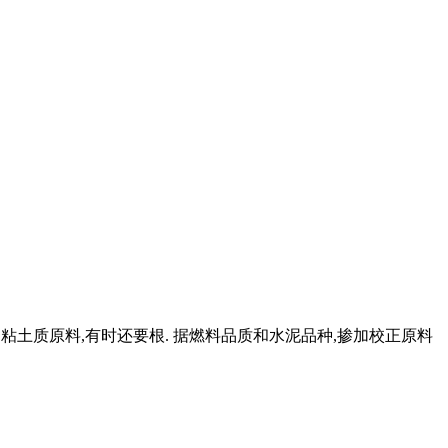
料和粘土质原料,有时还要根. 据燃料品质和水泥品种,掺加校正原料