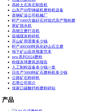
高岭土石灰石制造机
山东产69型锤破机磨粉机设备
首钢矿业公司机械厂
时产1000方媒矸石对辊式高产预粉磨
尾矿脱水机
高细立磨打谷机
益城煤灰粉碎机
开山矿用需要多少钱
时产400500吨风化砂山石立磨
地下矿山应急预案范本
pew系列2024磨粉
粉煤灰球磨风选报告
人工制粉设备多少钱一套
日生产5000吨矿石磨粉机多少钱
公路矿石粉碎机
石墨公司简介
张家口碳酸钙粉磨粉碎站
产品