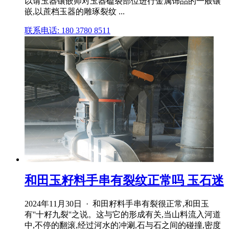
以请玉器镶嵌师对玉器磕裂部位进行金属饰品的一般镶
嵌,以蔗档玉器的雕琢裂纹 ...
联系电话: 180 3780 8511
和田玉籽料手串有裂纹正常吗 玉石迷
2024年11月30日 · 和田籽料手串有裂很正常,和田玉
有''十籽九裂''之说。这与它的形成有关,当山料流入河道
中,不停的翻滚,经过河水的冲涮,石与石之间的碰撞,密度