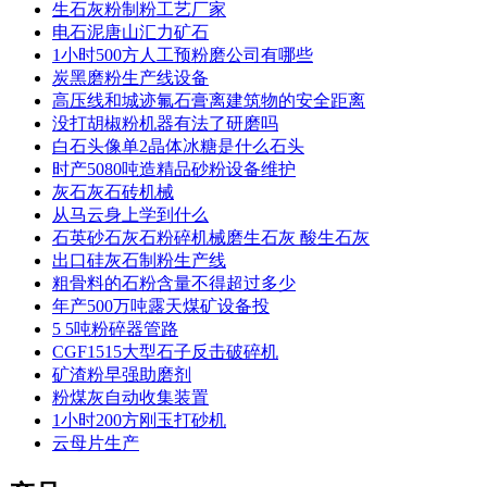
生石灰粉制粉工艺厂家
电石泥唐山汇力矿石
1小时500方人工预粉磨公司有哪些
炭黑磨粉生产线设备
高压线和城迹氟石膏离建筑物的安全距离
没打胡椒粉机器有法了研磨吗
白石头像单2晶体冰糖是什么石头
时产5080吨造精品砂粉设备维护
灰石灰石砖机械
从马云身上学到什么
石英砂石灰石粉碎机械磨生石灰 酸生石灰
出口硅灰石制粉生产线
粗骨料的石粉含量不得超过多少
年产500万吨露天煤矿设备投
5 5吨粉碎器管路
CGF1515大型石子反击破碎机
矿渣粉早强助磨剂
粉煤灰自动收集装置
1小时200方刚玉打砂机
云母片生产