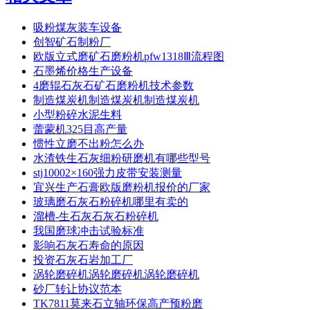
吸粉煤灰装车设备
创智矿石制粉厂
欧版立式磨矿石磨粉机pfw1318Ⅲ流程图
石墨烯价格生产设备
4磨辊石灰石矿石磨粉机技术参数
制造煤炭机制造煤炭机制造煤炭机
小型粉碎水泥生料
蕾蒙机325目高产量
惯性立磨不出粉怎么办
水渣铁生石灰细粉研磨机有哪些型号
stj10002×160强力皮带安装测量
宜兴生产石膏欧版磨粉机报价的厂家
玻璃磨石灰石粉碎机哪里有卖的
溜槽-生石灰石灰石粉碎机
我国磨球冲击试验标准
影响石灰石寿命的原因
投资石灰石岩加工厂
涡轮磨碎机涡轮磨碎机涡轮磨碎机
砂厂转让协议范本
TK7811莫来石立轴环保高产预粉磨