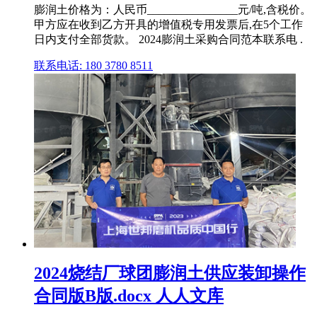
膨润土价格为：人民币________________元/吨,含税价。
甲方应在收到乙方开具的增值税专用发票后,在5个工作
日内支付全部货款。 2024膨润土采购合同范本联系电 .
联系电话: 180 3780 8511
2024烧结厂球团膨润土供应装卸操作
合同版B版.docx 人人文库