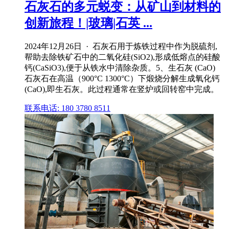
石灰石的多元蜕变：从矿山到材料的
创新旅程！|玻璃|石英 ...
2024年12月26日 · 石灰石用于炼铁过程中作为脱硫剂,
帮助去除铁矿石中的二氧化硅(SiO2),形成低熔点的硅酸
钙(CaSiO3),便于从铁水中清除杂质。5、生石灰 (CaO)
石灰石在高温（900°C 1300°C）下煅烧分解生成氧化钙
(CaO),即生石灰。此过程通常在竖炉或回转窑中完成。
联系电话: 180 3780 8511