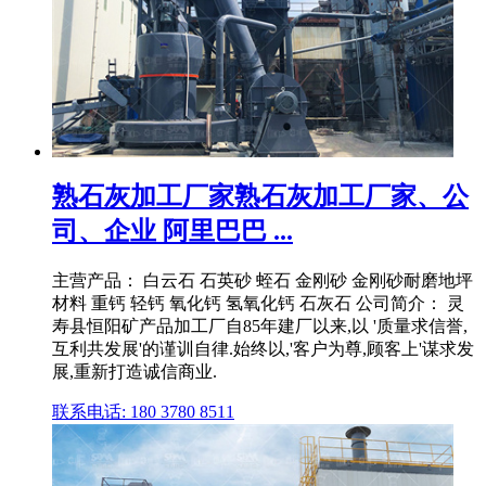
熟石灰加工厂家熟石灰加工厂家、公
司、企业 阿里巴巴 ...
主营产品： 白云石 石英砂 蛭石 金刚砂 金刚砂耐磨地坪
材料 重钙 轻钙 氧化钙 氢氧化钙 石灰石 公司简介： 灵
寿县恒阳矿产品加工厂自85年建厂以来,以 '质量求信誉,
互利共发展'的谨训自律.始终以,'客户为尊,顾客上'谋求发
展,重新打造诚信商业.
联系电话: 180 3780 8511