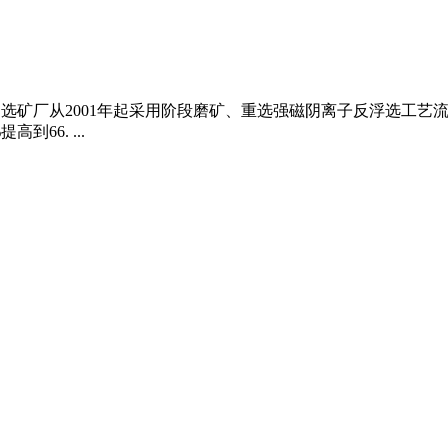
齐大山选矿厂从2001年起采用阶段磨矿、重选强磁阴离子反浮选工
66. ...