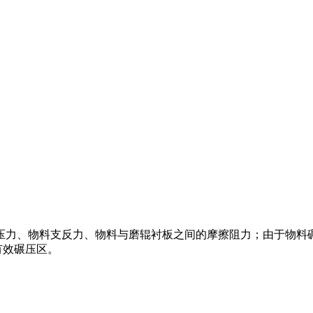
碾压力、物料支反力、物料与磨辊衬板之间的摩擦阻力；由于物
有效碾压区。