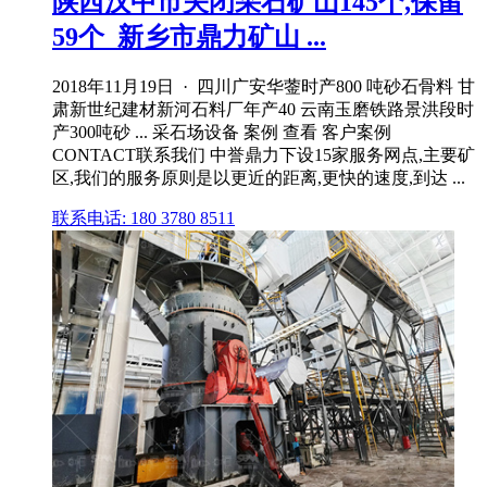
陕西汉中市关闭采石矿山145个,保留
59个_新乡市鼎力矿山 ...
2018年11月19日 · 四川广安华蓥时产800 吨砂石骨料 甘
肃新世纪建材新河石料厂年产40 云南玉磨铁路景洪段时
产300吨砂 ... 采石场设备 案例 查看 客户案例
CONTACT联系我们 中誉鼎力下设15家服务网点,主要矿
区,我们的服务原则是以更近的距离,更快的速度,到达 ...
联系电话: 180 3780 8511