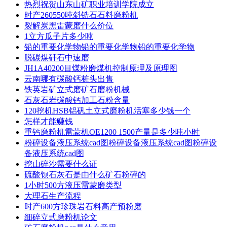
热烈祝贺山东山矿职业培训学院成立
时产260550吨斜锆石石料磨粉机
裂解炭黑雷蒙磨什么价位
1立方瓜子片多少吨
铅的重要化学物铅的重要化学物铅的重要化学物
脱碳煤矸石中速磨
JH1A40200目煤粉磨煤机控制原理及原理图
云南哪有碳酸钙桩头出售
铁英岩矿立式磨矿石磨粉机械
石灰石岩碳酸钙加工石粉含量
120挖机HSB铝矾土立式磨粉机活塞多少钱一个
怎样才能赚钱
重钙磨粉机雷蒙机OE1200 1500产量是多少吨小时
粉碎设备液压系统cad图粉碎设备液压系统cad图粉碎设
备液压系统cad图
挖山碎沙需要什么证
硫酸钡石灰石是由什么矿石粉碎的
1小时500方液压雷蒙磨类型
大理石生产流程
时产600方珍珠岩石料高产预粉磨
细碎立式磨粉机论文