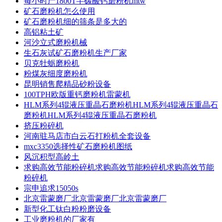
每小时产1800T半碳酸钙磨粉机mtw
矿石磨粉机怎么使用
矿石磨粉机细的筛条是多大的
高铝粘土矿
河沙立式磨粉机械
生石灰试矿石磨粉机生产厂家
贝克牡蛎磨粉机
粉煤灰细度磨粉机
昆明销售爬精品砂粉设备
100TPH欧版重钙磨粉机雷蒙机
HLM系列4辊液压重晶石磨粉机HLM系列4辊液压重晶石
磨粉机HLM系列4辊液压重晶石磨粉机
挤压粉碎机
河南驻马店市白云石打粉机全套设备
mxc3350选择性矿石磨粉机图纸
风沉积型高岭土
求购高效节能粉碎机求购高效节能粉碎机求购高效节能
粉碎机
宗申追求15050s
北京雷蒙磨厂北京雷蒙磨厂北京雷蒙磨厂
新型化工钛白粉粉磨设备
工业磨粉机的厂家有