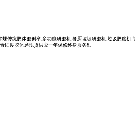
传统胶体磨创举,多功能研磨机,餐厨垃圾研磨机,垃圾胶磨机,管道磨
沥青细度胶体磨现货供应一年保修终身服务¥。