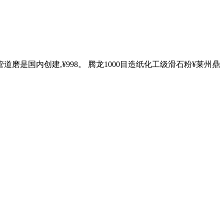
是国内创建,¥998。 腾龙1000目造纸化工级滑石粉¥莱州鼎