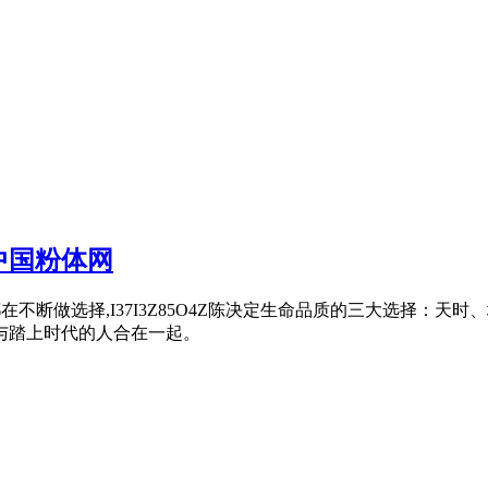
中国粉体网
题都在不断做选择,I37I3Z85O4Z陈决定生命品质的三大选择：
与踏上时代的人合在一起。