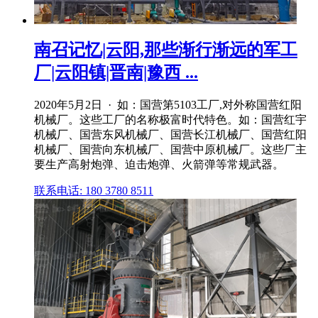
南召记忆|云阳,那些渐行渐远的军工
厂|云阳镇|晋南|豫西 ...
2020年5月2日 · 如：国营第5103工厂,对外称国营红阳
机械厂。这些工厂的名称极富时代特色。如：国营红宇
机械厂、国营东风机械厂、国营长江机械厂、国营红阳
机械厂、国营向东机械厂、国营中原机械厂。这些厂主
要生产高射炮弹、迫击炮弹、火箭弹等常规武器。
联系电话: 180 3780 8511