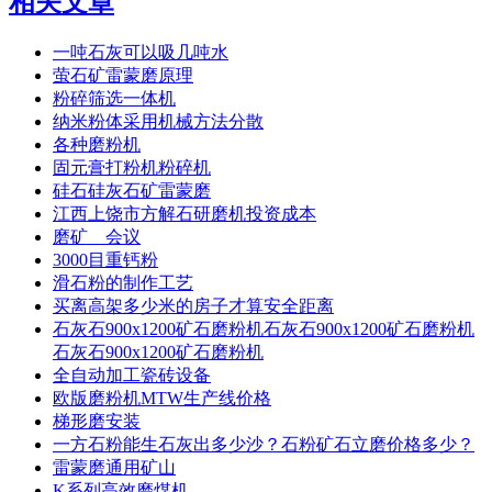
相关文章
一吨石灰可以吸几吨水
萤石矿雷蒙磨原理
粉碎筛选一体机
纳米粉体采用机械方法分散
各种磨粉机
固元膏打粉机粉碎机
硅石硅灰石矿雷蒙磨
江西上饶市方解石研磨机投资成本
磨矿 会议
3000目重钙粉
滑石粉的制作工艺
买离高架多少米的房子才算安全距离
石灰石900x1200矿石磨粉机石灰石900x1200矿石磨粉机
石灰石900x1200矿石磨粉机
全自动加工瓷砖设备
欧版磨粉机MTW生产线价格
梯形磨安装
一方石粉能生石灰出多少沙？石粉矿石立磨价格多少？
雷蒙磨通用矿山
K系列高效磨煤机