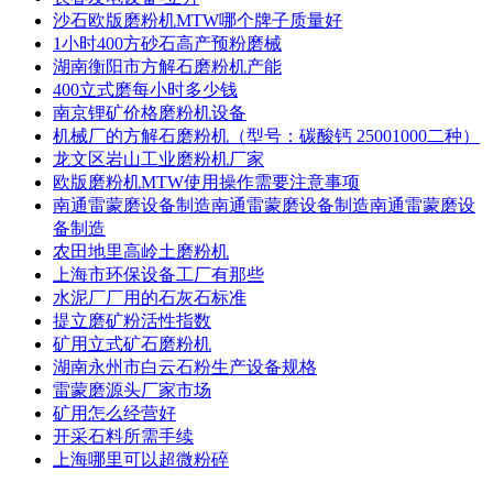
沙石欧版磨粉机MTW哪个牌子质量好
1小时400方砂石高产预粉磨械
湖南衡阳市方解石磨粉机产能
400立式磨每小时多少钱
南京锂矿价格磨粉机设备
机械厂的方解石磨粉机（型号：碳酸钙 25001000二种）
龙文区岩山工业磨粉机厂家
欧版磨粉机MTW使用操作需要注意事项
南通雷蒙磨设备制造南通雷蒙磨设备制造南通雷蒙磨设
备制造
农田地里高岭土磨粉机
上海市环保设备工厂有那些
水泥厂厂用的石灰石标准
提立磨矿粉活性指数
矿用立式矿石磨粉机
湖南永州市白云石粉生产设备规格
雷蒙磨源头厂家市场
矿用怎么经营好
开采石料所需手续
上海哪里可以超微粉碎