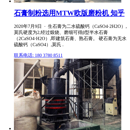
石膏制粉选用MTW欧版磨粉机 知乎
2020年7月9日 · 生石膏为二水硫酸钙（CaSO4·2H2O）,
莫氏硬度为2,经过煅烧、磨细可得β型半水石膏
（2CaSO4·H2O）,即建筑石膏、熟石膏。 硬石膏为无水
硫酸钙（CaSO4）,莫氏 .
联系电话: 180 3780 8511