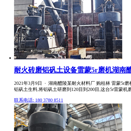
耐火砖磨铝矾土设备雷蒙5r磨机湖南醴陵
2021年3月9日 · 湖南醴陵某耐火材料厂 购桂林 雷蒙
铝矾土生料,将铝矾土研磨到120目到200目,这台5r雷蒙
联系电话: 180 3780 8511