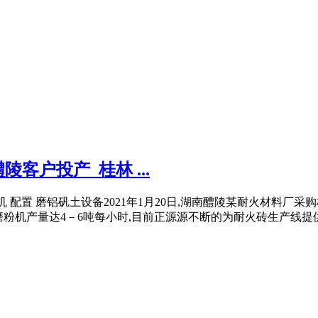
客户投产_桂林 ...
5r磨机 配置 磨铝矾土设备2021年1月20日,湖南醴陵某耐火材
机磨粉机产量达4－6吨每小时,目前正源源不断的为耐火砖生产线提供生