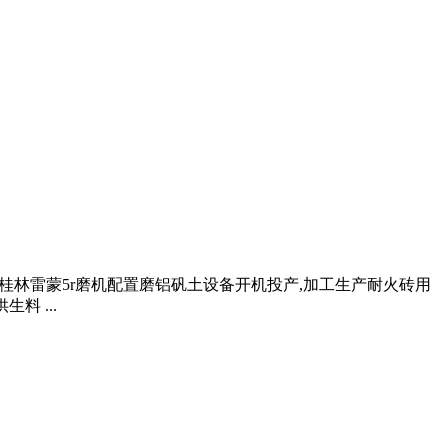
料厂采购桂林雷蒙5r磨机配置磨铝矾土设备开机投产,加工生产耐火砖用
料 ...