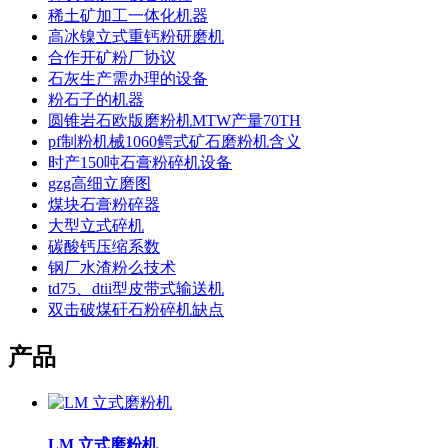
稀土矿加工一体化机器
高冰镍立式重钙粉研磨机
合作开矿粉厂协议
石灰生产需办理的设备
粉石子的机器
圆锥岩石欧版磨粉机MTW产量70TH
pf制粉机械1060鳄式矿石磨粉机含义
时产150吨石膏粉碎机设备
gzg高细立磨图
煤块石膏粉碎器
大型立式碎机
碳酸钙压缩系数
钢厂水渣粉么技术
td75、dtii型皮带式输送机
双击破煤矸石粉碎机缺点
产品
LM 立式磨粉机