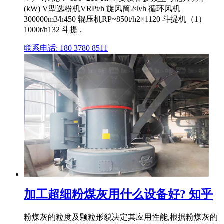
(kW) V型选粉机VRPt/h 旋风筒2Φ/h 循环风机
300000m3/h450 辊压机RP~850t/h2×1120 斗提机（1）
1000t/h132 斗提 .
联系电话: 180 3780 8511
加工超细粉煤灰用什么设备好? 知乎
粉煤灰的粒度及颗粒形貌决定其应用性能,根据粉煤灰的