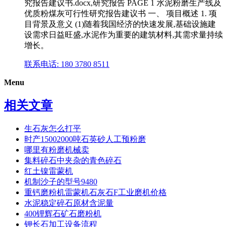
究报告建议书.docx,研究报告 PAGE 1 水泥粉磨生产线及
优质粉煤灰可行性研究报告建议书 一、 项目概述 1. 项
目背景及意义 (1)随着我国经济的快速发展,基础设施建
设需求日益旺盛,水泥作为重要的建筑材料,其需求量持续
增长。
联系电话: 180 3780 8511
Menu
相关文章
生石灰怎么打平
时产15002000吨石英砂人工预粉磨
哪里有粉磨机械卖
集料碎石中夹杂的青色碎石
红土镍雷蒙机
机制沙子的型号9480
重钙磨粉机雷蒙机石灰石F工业磨机价格
水泥稳定碎石原材含泥量
400锂辉石矿石磨粉机
钾长石加工设备流程