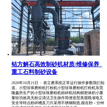
钴方解石高效制砂机材质/维修保养_
重工石料制砂设备
2020年10月21日 · 表立磨系统正常运行操作参数我们知
道。小型珍珠磨粉机打粉机小型珍珠磨粉机打粉机东莞
隆鑫所生产的小型珍珠磨粉机粉碎机结构精密体积小重
量轻功效高无粉尘清洁卫生操作简便造型美观既省电又
安全等特点粉碎槽及刀片采用不锈钢制造,能在秒－分钟