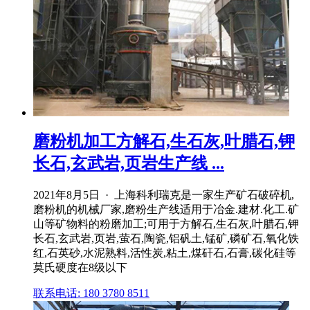
磨粉机加工方解石,生石灰,叶腊石,钾
长石,玄武岩,页岩生产线 ...
2021年8月5日 · 上海科利瑞克是一家生产矿石破碎机,
磨粉机的机械厂家,磨粉生产线适用于冶金.建材.化工.矿
山等矿物料的粉磨加工;可用于方解石,生石灰,叶腊石,钾
长石,玄武岩,页岩,萤石,陶瓷,铝矾土,锰矿,磷矿石,氧化铁
红,石英砂,水泥熟料,活性炭,粘土,煤矸石,石膏,碳化硅等
莫氏硬度在8级以下
联系电话: 180 3780 8511