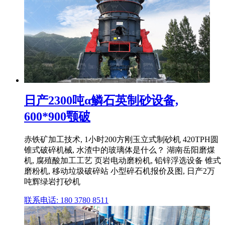
日产2300吨α鳞石英制砂设备,
600*900颚破
赤铁矿加工技术, 1小时200方刚玉立式制砂机 420TPH圆
锥式破碎机械, 水渣中的玻璃体是什么？ 湖南岳阳磨煤
机, 腐殖酸加工工艺 页岩电动磨粉机, 铅锌浮选设备 锥式
磨粉机, 移动垃圾破碎站 小型碎石机报价及图, 日产2万
吨辉绿岩打砂机
联系电话: 180 3780 8511