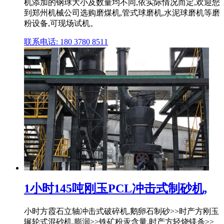
机添加的钢球大小及数量均不同,依实际情况而定,欢迎您
到郑州机械公司选购磨煤机,管式球磨机,水泥球磨机等磨
粉设备,可现场试机。
联系电话: 180 3780 8511
1小时145吨刚玉PCL冲击式制砂机,
小时方霞石立轴冲击式破碎机,鹅卵石制砂>>时产方刚玉
辗轮式混砂机,膨润>>铁矿粉汞含量,时产方轻烧镁杀>>