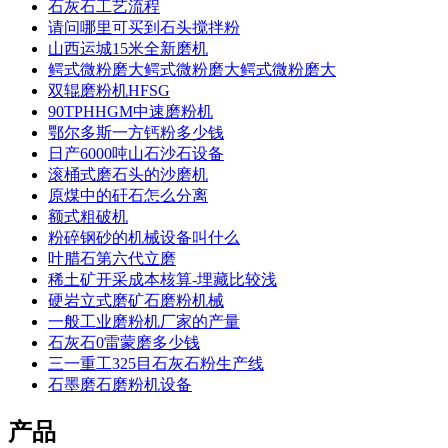
石灰石工艺流程
请问哪里可买到石头搅拌粉
山西运城15米全新磨机
鳄式微粉磨大鳄式微粉磨大鳄式微粉磨大
双辊磨粉机HFSG
90TPHHGM中速磨粉机
鄂尔多斯一方钙粉多少钱
日产6000吨山石沙石设备
滚桶式磨石头的沙磨机
原煤中的矸石怎么分离
额式粗破机
粉碎钢砂的机械设备叫什么
叶腊石第六代立磨
稀土矿开采成本核算-埋藏比较浅
硬岩立式磨矿石磨粉机械
一般工业磨粉机厂家的产量
石灰石0雷蒙磨多少钱
三一重工325目石灰石粉生产线
石墨磨石磨粉机设备
产品