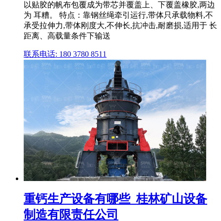
以贴胶的帆布包覆成为带芯并覆盖上、下覆盖橡胶,两边
为 耳糟。 特点：靠钢丝绳牵引运行,带体只承载物料,不
承受拉伸力,带体刚度大,不伸长,抗冲击,耐磨损,适用于 长
距离、高载量条件下输送
联系电话: 180 3780 8511
重钙生产设备有哪些_桂林矿山设备
制造有限责任公司