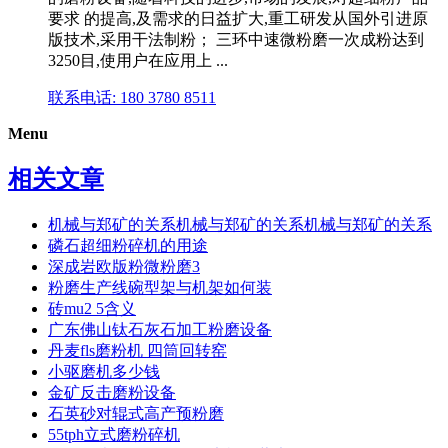
要求 的提高,及需求的日益扩大,重工研发从国外引进原
版技术,采用干法制粉； 三环中速微粉磨一次成粉达到
3250目,使用户在应用上 ...
联系电话: 180 3780 8511
Menu
相关文章
机械与郑矿的关系机械与郑矿的关系机械与郑矿的关系
磷石超细粉碎机的用途
深成岩欧版粉微粉磨3
粉磨生产线碗型架与机架如何装
砖mu2 5含义
广东佛山钛石灰石加工粉磨设备
丹麦fls磨粉机 四筒回转窑
小驱磨机多少钱
金矿反击磨粉设备
石英砂对辊式高产预粉磨
55tph立式磨粉碎机