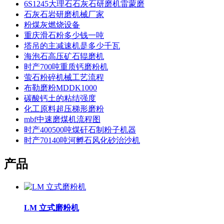
6S1245大理石石灰石研磨机雷蒙磨
石灰石岩研磨机械厂家
粉煤灰燃烧设备
重庆滑石粉多少钱一吨
塔吊的主减速机是多少千瓦
海泡石高压矿石辊磨机
时产700吨重质钙磨粉机
萤石粉碎机械工艺流程
布勒磨粉MDDK1000
碳酸钙土的粘结强度
化工原料超压梯形磨粉
mbf中速磨煤机流程图
时产400500吨煤矸石制粉子机器
时产70140吨河孵石风化砂治沙机
产品
LM 立式磨粉机