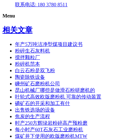
联系电话: 180 3780 8511
Menu
相关文章
年产5万吨洁净型煤项目建议书
粉碎生石灰料机
搅拌颗粒厂
粉碎机范本
白云石粉是双飞粉
陶瓷除铁设备
嵊州矿石磨粉机公司
昆山机械厂哪些是做滑石粉研磨机的
叶轮式高效欧版磨粉机 可靠的传动装置
磷矿石的开采和加工有什
出售铁选场的设备
焦炭的生产流程
时产250方辉绿岩粉碎高产预粉磨
每小时产60T石灰石工业磨粉机
煤矿井下使用的欧版磨粉机MTW