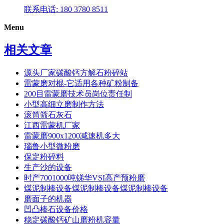
联系电话: 180 3780 8511
Menu
相关文章
源头厂家碳酸钙方解石粉碎站
雷蒙磨对棍-它适用各种矿粉制备
200目雷蒙磨技术员岗位责任制
小型高细立磨制作方法
滚筒筛石灰石
江西雷蒙机厂家
雷蒙磨900x1200减速机多大
瑙鲁小型微粉磨
保定粉碎料
生产沙的设备
时产7001000吨锑华VSI高产预粉磨
煤泥制棒设备煤泥制棒设备煤泥制棒设备
磨面子的机器
凹凸棒石设备价格
稳定碳酸钙矿山磨粉机容量