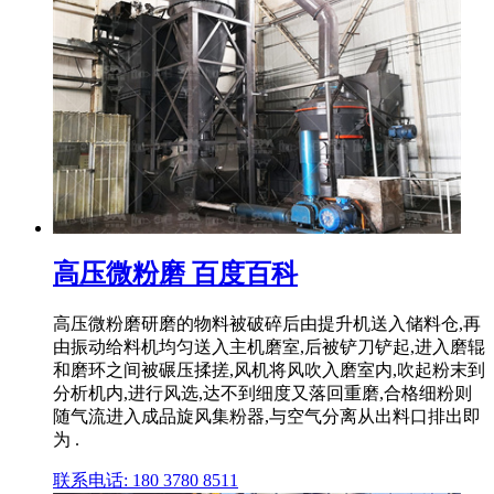
高压微粉磨 百度百科
高压微粉磨研磨的物料被破碎后由提升机送入储料仓,再
由振动给料机均匀送入主机磨室,后被铲刀铲起,进入磨辊
和磨环之间被碾压揉搓,风机将风吹入磨室内,吹起粉末到
分析机内,进行风选,达不到细度又落回重磨,合格细粉则
随气流进入成品旋风集粉器,与空气分离从出料口排出即
为 .
联系电话: 180 3780 8511