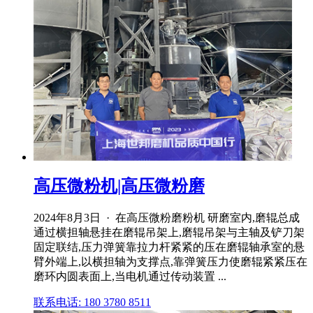
高压微粉机|高压微粉磨
2024年8月3日 · 在高压微粉磨粉机 研磨室内,磨辊总成
通过横担轴悬挂在磨辊吊架上,磨辊吊架与主轴及铲刀架
固定联结,压力弹簧靠拉力杆紧紧的压在磨辊轴承室的悬
臂外端上,以横担轴为支撑点,靠弹簧压力使磨辊紧紧压在
磨环内圆表面上,当电机通过传动装置 ...
联系电话: 180 3780 8511