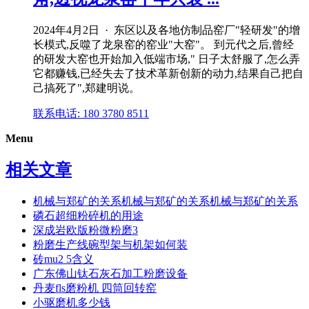
2024年4月2日 · 东区以及各地仿制品窑厂"轻研发"的增
长模式,反噬了龙泉窑的窑业"大窑"。 到元代之后,曾经
的研发大窑也开始加入低端市场," 日子太舒服了,怎么弄
它都赚钱,已经失去了技术革新创新的动力,结果自己把自
己搞死了",郑建明说。
联系电话: 180 3780 8511
Menu
相关文章
机械与郑矿的关系机械与郑矿的关系机械与郑矿的关系
磷石超细粉碎机的用途
深成岩欧版粉微粉磨3
粉磨生产线碗型架与机架如何装
砖mu2 5含义
广东佛山钛石灰石加工粉磨设备
丹麦fls磨粉机 四筒回转窑
小驱磨机多少钱