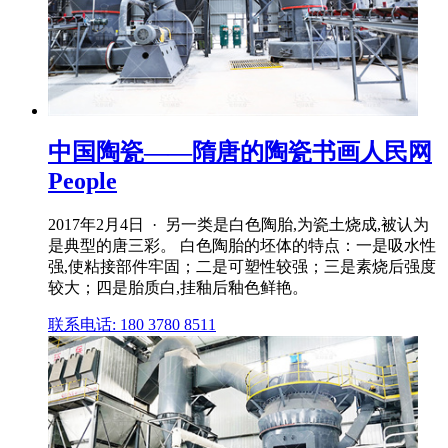
中国陶瓷——隋唐的陶瓷书画人民网
People
2017年2月4日 · 另一类是白色陶胎,为瓷土烧成,被认为
是典型的唐三彩。 白色陶胎的坯体的特点：一是吸水性
强,使粘接部件牢固；二是可塑性较强；三是素烧后强度
较大；四是胎质白,挂釉后釉色鲜艳。
联系电话: 180 3780 8511