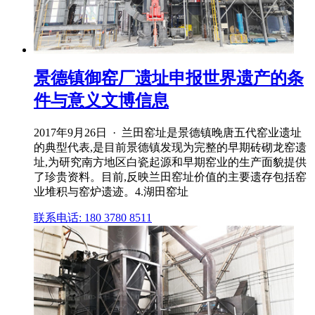
景德镇御窑厂遗址申报世界遗产的条
件与意义文博信息
2017年9月26日 · 兰田窑址是景德镇晚唐五代窑业遗址
的典型代表,是目前景德镇发现为完整的早期砖砌龙窑遗
址,为研究南方地区白瓷起源和早期窑业的生产面貌提供
了珍贵资料。目前,反映兰田窑址价值的主要遗存包括窑
业堆积与窑炉遗迹。4.湖田窑址
联系电话: 180 3780 8511