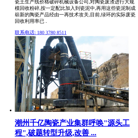
瓷土生产线价格破碎机械设备公司,对陶瓷废渣进行大规
模回收粉碎,按一定配比加入到瓷泥中,再用这些瓷泥制成
崭新的陶瓷产品经由一再技术攻关,目前,绿环的实际废瓷
回收利用率已 .
联系电话: 180 3780 8511
潮州千亿陶瓷产业集群呼唤"源头工
程",破题转型升级,改善 ...