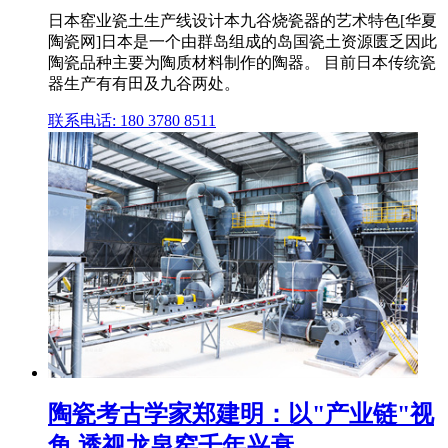
日本窑业瓷土生产线设计本九谷烧瓷器的艺术特色[华夏
陶瓷网]日本是一个由群岛组成的岛国瓷土资源匮乏因此
陶瓷品种主要为陶质材料制作的陶器。 目前日本传统瓷
器生产有有田及九谷两处。
联系电话: 180 3780 8511
陶瓷考古学家郑建明：以"产业链"视
角,透视龙泉窑千年兴衰 ...