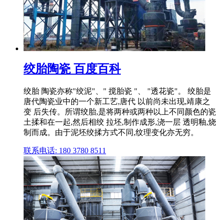
绞胎陶瓷 百度百科
绞胎 陶瓷亦称"绞泥"、" 搅胎瓷 "、 "透花瓷"。 绞胎是
唐代陶瓷业中的一个新工艺,唐代 以前尚未出现,靖康之
变 后失传。所谓绞胎,是将两种或两种以上不同颜色的瓷
土揉和在一起,然后相绞 拉坯,制作成形,浇一层 透明釉,烧
制而成。由于泥坯绞揉方式不同,纹理变化亦无穷。
联系电话: 180 3780 8511