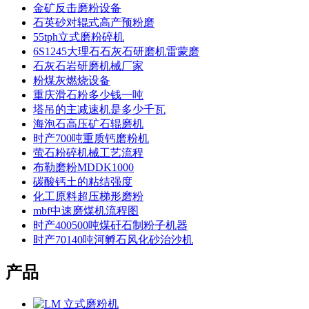
金矿反击磨粉设备
石英砂对辊式高产预粉磨
55tph立式磨粉碎机
6S1245大理石石灰石研磨机雷蒙磨
石灰石岩研磨机械厂家
粉煤灰燃烧设备
重庆滑石粉多少钱一吨
塔吊的主减速机是多少千瓦
海泡石高压矿石辊磨机
时产700吨重质钙磨粉机
萤石粉碎机械工艺流程
布勒磨粉MDDK1000
碳酸钙土的粘结强度
化工原料超压梯形磨粉
mbf中速磨煤机流程图
时产400500吨煤矸石制粉子机器
时产70140吨河孵石风化砂治沙机
产品