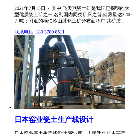
2021年7月15日 · 其中,飞天燕瓷土矿是我国已探明的大
型优质瓷土矿之一,名列国内同类矿床之首,储藏量达3200
万吨；附近的猴伯岭山脉瓷土矿分布面积广,其矿质 ...
联系电话: 180 3780 8511
日本窑业瓷土生产线设计
日本窑业瓷土生产线设计,营业额：人民币年年主要产