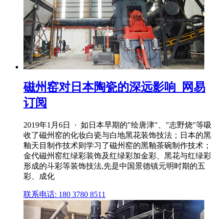
磁州窑对日本陶瓷的深远影响_网易
订阅
2019年1月6日 · 如日本早期的"绘唐津"、"志野烧"等吸
收了磁州窑的化妆白瓷与白地黑花装饰技法；日本的黑
釉天目制作技术则学习了磁州窑的黑釉茶碗制作技术；
金代磁州窑红绿彩装饰及红绿彩加金彩、黑花与红绿彩
形成的斗彩等装饰技法,先是中国景德镇元明时期的五
彩、成化
联系电话: 180 3780 8511